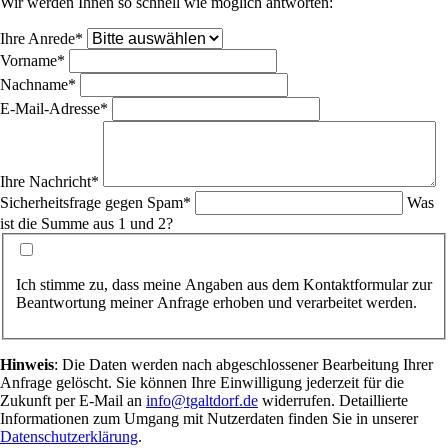
Wir werden Ihnen so schnell wie möglich antworten:
Pflichtfeld
Ihre Anrede
*
Pflichtfeld
Vorname
*
Pflichtfeld
Nachname
*
Pflichtfeld
E-Mail-Adresse
*
Pflichtfeld
Ihre Nachricht
*
Pflichtfeld
Sicherheitsfrage gegen Spam
*
Was
ist die Summe aus 1 und 2?
Ich stimme zu, dass meine Angaben aus dem Kontaktformular zur
Beantwortung meiner Anfrage erhoben und verarbeitet werden.
Hinweis
: Die Daten werden nach abgeschlossener Bearbeitung Ihrer
Anfrage gelöscht. Sie können Ihre Einwilligung jederzeit für die
Zukunft per E-Mail an
info@tgaltdorf.de
widerrufen. Detaillierte
Informationen zum Umgang mit Nutzerdaten finden Sie in unserer
Datenschutzerklärung
.