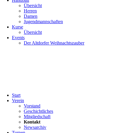
Handball
Übersicht
Herren
Damen
Jugendmannschaften
Kurse
Übersicht
Events
Der Altdorfer Weihnachtszauber
Navigation
Start
überspringen
Verein
Vorstand
Geschichtliches
Mitgliedschaft
Kontakt
Newsarchiv
Turnen