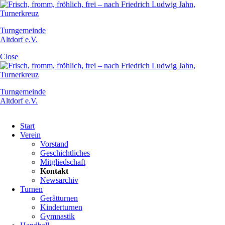
Turngemeinde
Altdorf e.V.
Close
Turngemeinde
Altdorf e.V.
Navigation
Start
überspringen
Verein
Vorstand
Geschichtliches
Mitgliedschaft
Kontakt
Newsarchiv
Turnen
Gerätturnen
Kinderturnen
Gymnastik