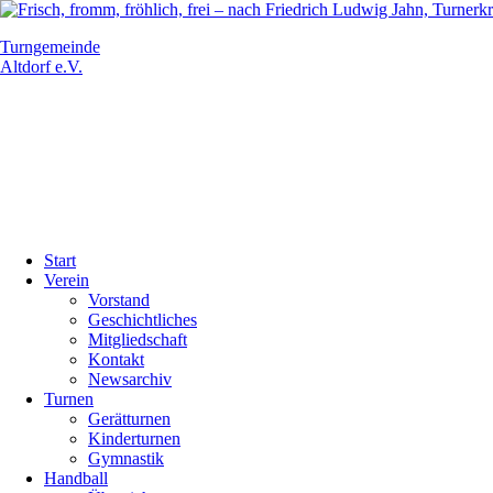
Turngemeinde
Altdorf e.V.
Navigation
Start
überspringen
Verein
Vorstand
Geschichtliches
Mitgliedschaft
Kontakt
Newsarchiv
Turnen
Gerätturnen
Kinderturnen
Gymnastik
Handball